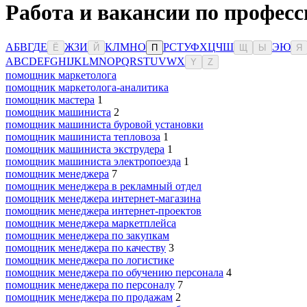
Работа и вакансии по професс
А
Б
В
Г
Д
Е
Ж
З
И
К
Л
М
Н
О
Р
С
Т
У
Ф
Х
Ц
Ч
Ш
Э
Ю
Ё
Й
П
Щ
Ы
Я
A
B
C
D
E
F
G
H
I
J
K
L
M
N
O
P
Q
R
S
T
U
V
W
X
Y
Z
помощник маркетолога
помощник маркетолога-аналитика
помощник мастера
1
помощник машиниста
2
помощник машиниста буровой установки
помощник машиниста тепловоза
1
помощник машиниста экструдера
1
помощник машиниста электропоезда
1
помощник менеджера
7
помощник менеджера в рекламный отдел
помощник менеджера интернет-магазина
помощник менеджера интернет-проектов
помощник менеджера маркетплейса
помощник менеджера по закупкам
помощник менеджера по качеству
3
помощник менеджера по логистике
помощник менеджера по обучению персонала
4
помощник менеджера по персоналу
7
помощник менеджера по продажам
2