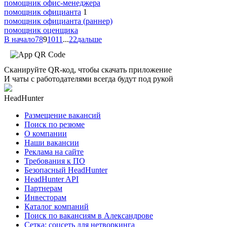
помощник офис-менеджера
помощник официанта
1
помощник официанта (раннер)
помощник оценщика
В начало
7
8
9
10
11
...
22
дальше
Сканируйте QR-код, чтобы скачать приложение
И чаты с работодателями всегда будут под рукой
HeadHunter
Размещение вакансий
Поиск по резюме
О компании
Наши вакансии
Реклама на сайте
Требования к ПО
Безопасный HeadHunter
HeadHunter API
Партнерам
Инвесторам
Каталог компаний
Поиск по вакансиям в Александрове
Сетка: соцсеть для нетворкинга