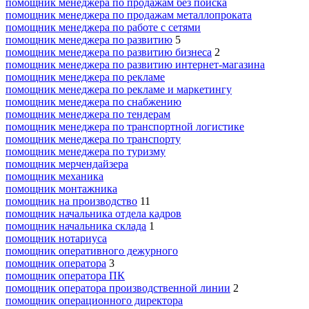
помощник менеджера по продажам без поиска
помощник менеджера по продажам металлопроката
помощник менеджера по работе с сетями
помощник менеджера по развитию
5
помощник менеджера по развитию бизнеса
2
помощник менеджера по развитию интернет-магазина
помощник менеджера по рекламе
помощник менеджера по рекламе и маркетингу
помощник менеджера по снабжению
помощник менеджера по тендерам
помощник менеджера по транспортной логистике
помощник менеджера по транспорту
помощник менеджера по туризму
помощник мерчендайзера
помощник механика
помощник монтажника
помощник на производство
11
помощник начальника отдела кадров
помощник начальника склада
1
помощник нотариуса
помощник оперативного дежурного
помощник оператора
3
помощник оператора ПК
помощник оператора производственной линии
2
помощник операционного директора