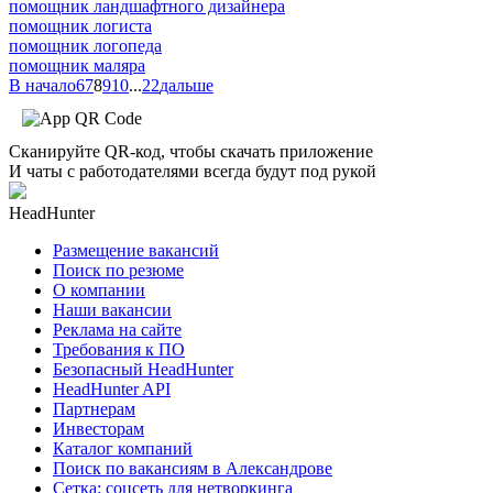
помощник ландшафтного дизайнера
помощник логиста
помощник логопеда
помощник маляра
В начало
6
7
8
9
10
...
22
дальше
Сканируйте QR-код, чтобы скачать приложение
И чаты с работодателями всегда будут под рукой
HeadHunter
Размещение вакансий
Поиск по резюме
О компании
Наши вакансии
Реклама на сайте
Требования к ПО
Безопасный HeadHunter
HeadHunter API
Партнерам
Инвесторам
Каталог компаний
Поиск по вакансиям в Александрове
Сетка: соцсеть для нетворкинга