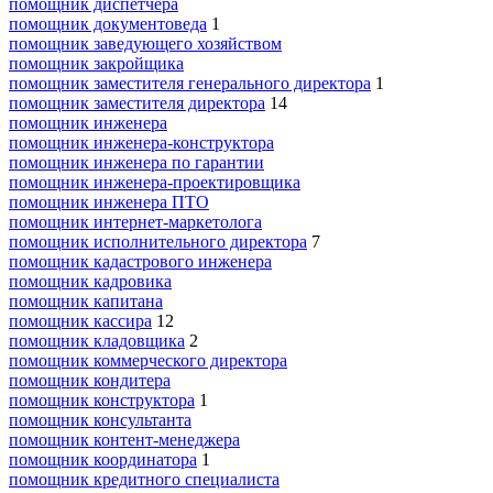
помощник диспетчера
помощник документоведа
1
помощник заведующего хозяйством
помощник закройщика
помощник заместителя генерального директора
1
помощник заместителя директора
14
помощник инженера
помощник инженера-конструктора
помощник инженера по гарантии
помощник инженера-проектировщика
помощник инженера ПТО
помощник интернет-маркетолога
помощник исполнительного директора
7
помощник кадастрового инженера
помощник кадровика
помощник капитана
помощник кассира
12
помощник кладовщика
2
помощник коммерческого директора
помощник кондитера
помощник конструктора
1
помощник консультанта
помощник контент-менеджера
помощник координатора
1
помощник кредитного специалиста