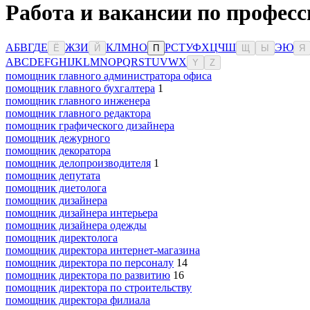
Работа и вакансии по професс
А
Б
В
Г
Д
Е
Ж
З
И
К
Л
М
Н
О
Р
С
Т
У
Ф
Х
Ц
Ч
Ш
Э
Ю
Ё
Й
П
Щ
Ы
Я
A
B
C
D
E
F
G
H
I
J
K
L
M
N
O
P
Q
R
S
T
U
V
W
X
Y
Z
помощник главного администратора офиса
помощник главного бухгалтера
1
помощник главного инженера
помощник главного редактора
помощник графического дизайнера
помощник дежурного
помощник декоратора
помощник делопроизводителя
1
помощник депутата
помощник диетолога
помощник дизайнера
помощник дизайнера интерьера
помощник дизайнера одежды
помощник директолога
помощник директора интернет-магазина
помощник директора по персоналу
14
помощник директора по развитию
16
помощник директора по строительству
помощник директора филиала