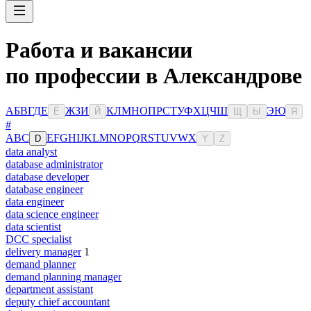
Работа и вакансии
по профессии в Александрове
А
Б
В
Г
Д
Е
Ж
З
И
К
Л
М
Н
О
П
Р
С
Т
У
Ф
Х
Ц
Ч
Ш
Э
Ю
Ё
Й
Щ
Ы
Я
#
A
B
C
E
F
G
H
I
J
K
L
M
N
O
P
Q
R
S
T
U
V
W
X
D
Y
Z
data analyst
database administrator
database developer
database engineer
data engineer
data science engineer
data scientist
DCC specialist
delivery manager
1
demand planner
demand planning manager
department assistant
deputy chief accountant