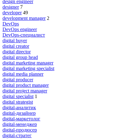
design engineer
designer
7
developer
49
development manager
2
DevOps
DevOps engineer
DevOps-специалист
digital buyer
digital creator
digital director
digital group head
digital marketing manager
digital marketing specialist
digital media planner
digital producer
digital product manager
digital project manager
digital specialist
1
digital strategist
digital-аналитик
digital-дизайнер
digital-маркетолог
digital-менеджер
digital-продюсер
digital-стратег