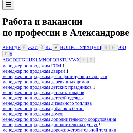
Работа и вакансии
по профессии в Александрове
А
Б
В
Г
Д
Е
Ж
З
И
К
Л
Н
О
П
Р
С
Т
У
Ф
Х
Ц
Ч
Ш
Э
Ю
Ё
Й
М
Щ
Ы
#
Я
A
B
C
D
E
F
G
H
I
J
K
L
M
N
O
P
Q
R
S
T
U
V
W
X
Y
Z
менеджер по продажам ГСМ
1
менеджер по продажам дверей
1
менеджер по продажам дезинфицирующих средств
менеджер по продажам деревянных домов
менеджер по продажам детских праздников
1
менеджер по продажам детских товаров
менеджер по продажам детской одежды
менеджер по продажам дизельного топлива
менеджер по продажам добавок в бетон
менеджер по продажам домов
менеджер по продажам дополнительного оборудования
менеджер по продажам дополнительных услуг
9
менеджер по продажам дорожно-строительной техники