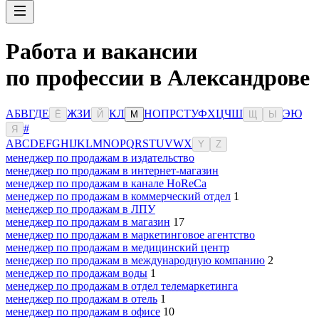
Работа и вакансии
по профессии в Александрове
А
Б
В
Г
Д
Е
Ж
З
И
К
Л
Н
О
П
Р
С
Т
У
Ф
Х
Ц
Ч
Ш
Э
Ю
Ё
Й
М
Щ
Ы
#
Я
A
B
C
D
E
F
G
H
I
J
K
L
M
N
O
P
Q
R
S
T
U
V
W
X
Y
Z
менеджер по продажам в издательство
менеджер по продажам в интернет-магазин
менеджер по продажам в канале HoReCa
менеджер по продажам в коммерческий отдел
1
менеджер по продажам в ЛПУ
менеджер по продажам в магазин
17
менеджер по продажам в маркетинговое агентство
менеджер по продажам в медицинский центр
менеджер по продажам в международную компанию
2
менеджер по продажам воды
1
менеджер по продажам в отдел телемаркетинга
менеджер по продажам в отель
1
менеджер по продажам в офисе
10