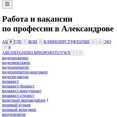
Работа и вакансии
по профессии в Александрове
А
Б
Г
Д
Е
Ж
З
И
К
Л
М
Н
О
П
Р
С
Т
У
Ф
Х
Ц
Ч
Ш
Э
Ю
В
Ё
Й
Щ
Ы
#
Я
A
B
C
D
E
F
G
H
I
J
K
L
M
N
O
P
Q
R
S
T
U
V
W
X
Y
Z
видеоинженер
видеомонтажер
видеооператор
видеооператор-монтажер
видеоредактор
визажист
визажист-бровист
визажист-консультант
визажист-стилист
визитный мерчандайзер
1
визовый курьер
визовый менеджер
визуализатор