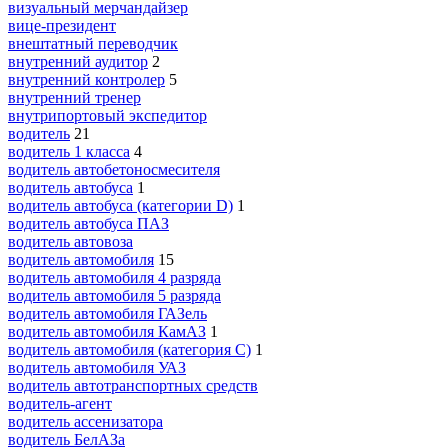
визуальный мерчандайзер
вице-президент
внештатный переводчик
внутренний аудитор
2
внутренний контролер
5
внутренний тренер
внутрипортовый экспедитор
водитель
21
водитель 1 класса
4
водитель автобетоносмесителя
водитель автобуса
1
водитель автобуса (категории D)
1
водитель автобуса ПАЗ
водитель автовоза
водитель автомобиля
15
водитель автомобиля 4 разряда
водитель автомобиля 5 разряда
водитель автомобиля ГАЗель
водитель автомобиля КамАЗ
1
водитель автомобиля (категория C)
1
водитель автомобиля УАЗ
водитель автотранспортных средств
водитель-агент
водитель ассенизатора
водитель БелАЗа