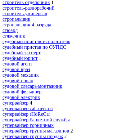
строитель-отделочник
1
строитель-разнорабочий
строитель-универсал
стропальщик
стропальщик 4 разряда
стюард
стяжечник
судебный пристав-исполнитель
судебный пристав по ОУПДС
судебный эксперт
судебный юрист
1
судовой агент
судовой врач
судовой механик
судовой повар
судовой слесарь-монтажник
судовой фельдшер
судовой электрик
супервайзер
4
супервайзер call-центра
супервайзер (HoReCa)
супервайзер банкетной службы
супервайзер горничных
супервайзер группы магазинов
2
супервайзер группы продаж
2