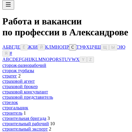
Работа и вакансии
по профессии в Александрове
А
Б
В
Г
Д
Е
Ж
З
И
К
Л
М
Н
О
П
Р
Т
У
Ф
Х
Ц
Ч
Ш
Э
Ю
Ё
Й
С
Щ
Ы
#
Я
A
B
C
D
E
F
G
H
I
J
K
L
M
N
O
P
Q
R
S
T
U
V
W
X
Y
Z
сторож-разнорабочий
сторож турбазы
стратег
2
страховой агент
страховой брокер
страховой консультант
страховой представитель
стрелок
строгальщик
строитель
1
строительная бригада
3
строительный рабочий
10
строительный эксперт
2