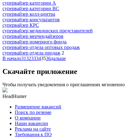
супервайзер категории A
супервайзер категории BC
супервайзер колл-центра
супервайзер консультантов
супервайзер КРС
супервайзер медицинских представителей
супервайзер мерчендайзеров
супервайзер номерного фонда
супервайзер отдела оптовых продаж
супервайзер отдела продаж
2
В начало
31
32
33
34
35
36
дальше
Скачайте приложение
Чтобы получать уведомления о приглашениях мгновенно
HeadHunter
Размещение вакансий
Поиск по резюме
О компании
Наши вакансии
Реклама на сайте
Требования к ПО