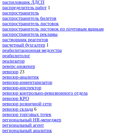
распиловщик ЛДСП
распределитель работ
1
распространитель
распространитель билетов
распространитель листовок
распространитель листовок по почтовым ящикам
распространитель рекламы
растворщик реагентов
расчетный бухгалтер
1
реабилитационная медсестра
реабилитолог
реализатор
реверс-инженер
ревизор
23
ревизор-аналитик
ревизор-инвентаризатор
ревизор-инспектор
ревизор контрольно-ревизионного отдела
ревизор КРО
ревизор розничной сети
ревизор склада
6
ревизор торговых точек
региональный HR-менеджер
региональный агент
региональный аналитик