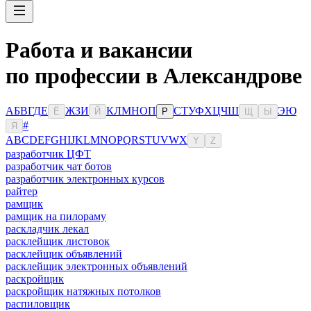
Работа и вакансии
по профессии в Александрове
А
Б
В
Г
Д
Е
Ж
З
И
К
Л
М
Н
О
П
С
Т
У
Ф
Х
Ц
Ч
Ш
Э
Ю
Ё
Й
Р
Щ
Ы
#
Я
A
B
C
D
E
F
G
H
I
J
K
L
M
N
O
P
Q
R
S
T
U
V
W
X
Y
Z
разработчик ЦФТ
разработчик чат ботов
разработчик электронных курсов
райтер
рамщик
рамщик на пилораму
раскладчик лекал
расклейщик листовок
расклейщик объявлений
расклейщик электронных объявлений
раскройщик
раскройщик натяжных потолков
распиловщик