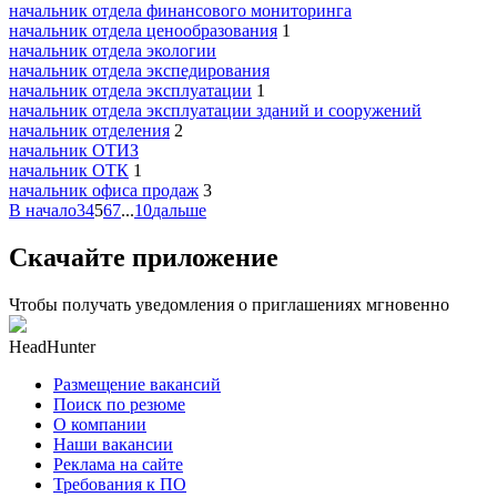
начальник отдела финансового мониторинга
начальник отдела ценообразования
1
начальник отдела экологии
начальник отдела экспедирования
начальник отдела эксплуатации
1
начальник отдела эксплуатации зданий и сооружений
начальник отделения
2
начальник ОТИЗ
начальник ОТК
1
начальник офиса продаж
3
В начало
3
4
5
6
7
...
10
дальше
Скачайте приложение
Чтобы получать уведомления о приглашениях мгновенно
HeadHunter
Размещение вакансий
Поиск по резюме
О компании
Наши вакансии
Реклама на сайте
Требования к ПО