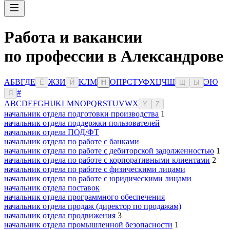
Работа и вакансии
по профессии в Александрове
А
Б
В
Г
Д
Е
Ж
З
И
К
Л
М
О
П
Р
С
Т
У
Ф
Х
Ц
Ч
Ш
Э
Ю
Ё
Й
Н
Щ
Ы
#
Я
A
B
C
D
E
F
G
H
I
J
K
L
M
N
O
P
Q
R
S
T
U
V
W
X
Y
Z
начальник отдела подготовки производства
1
начальник отдела поддержки пользователей
начальник отдела ПОД/ФТ
начальник отдела по работе с банками
начальник отдела по работе с дебиторской задолженностью
1
начальник отдела по работе с корпоративными клиентами
2
начальник отдела по работе с физическими лицами
начальник отдела по работе с юридическими лицами
начальник отдела поставок
начальник отдела программного обеспечения
начальник отдела продаж (директор по продажам)
начальник отдела продвижения
3
начальник отдела промышленной безопасности
1