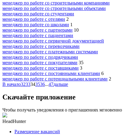
менеджер по работе со строительными компаниями
менеджер по работе со строительными объектами
менеджер по работе со студентами
менеджер по работе с отелями
2
менеджер по работе со школами
1
менеджер по работе с партнерами
10
менеджер по работе с пациентами
менеджер по работе с первичной документацией
менеджер по работе с перевозчиками
менеджер по работе с платежными системами
менеджер по работе с подрядчиками
менеджер по работе с покупателями
35
менеджер по работе с поставщиками
3
менеджер по работе с постоянными клиентами
6
менеджер по работе с потенциальными клиентами
2
В начало
32
33
34
35
36
...
47
дальше
Скачайте приложение
Чтобы получать уведомления о приглашениях мгновенно
HeadHunter
Размещение вакансий