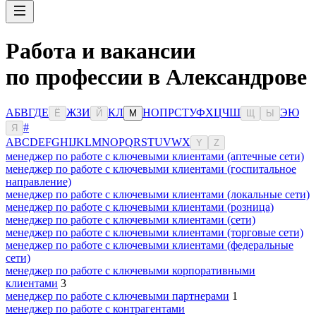
Работа и вакансии
по профессии в Александрове
А
Б
В
Г
Д
Е
Ж
З
И
К
Л
Н
О
П
Р
С
Т
У
Ф
Х
Ц
Ч
Ш
Э
Ю
Ё
Й
М
Щ
Ы
#
Я
A
B
C
D
E
F
G
H
I
J
K
L
M
N
O
P
Q
R
S
T
U
V
W
X
Y
Z
менеджер по работе с ключевыми клиентами (аптечные сети)
менеджер по работе с ключевыми клиентами (госпитальное
направление)
менеджер по работе с ключевыми клиентами (локальные сети)
менеджер по работе с ключевыми клиентами (розница)
менеджер по работе с ключевыми клиентами (сети)
менеджер по работе с ключевыми клиентами (торговые сети)
менеджер по работе с ключевыми клиентами (федеральные
сети)
менеджер по работе с ключевыми корпоративными
клиентами
3
менеджер по работе с ключевыми партнерами
1
менеджер по работе с контрагентами