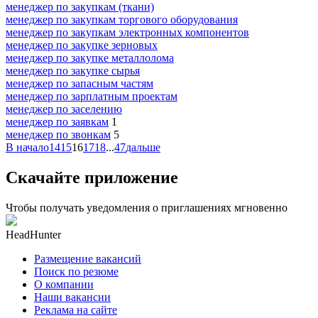
менеджер по закупкам (ткани)
менеджер по закупкам торгового оборудования
менеджер по закупкам электронных компонентов
менеджер по закупке зерновых
менеджер по закупке металлолома
менеджер по закупке сырья
менеджер по запасным частям
менеджер по зарплатным проектам
менеджер по заселению
менеджер по заявкам
1
менеджер по звонкам
5
В начало
14
15
16
17
18
...
47
дальше
Скачайте приложение
Чтобы получать уведомления о приглашениях мгновенно
HeadHunter
Размещение вакансий
Поиск по резюме
О компании
Наши вакансии
Реклама на сайте