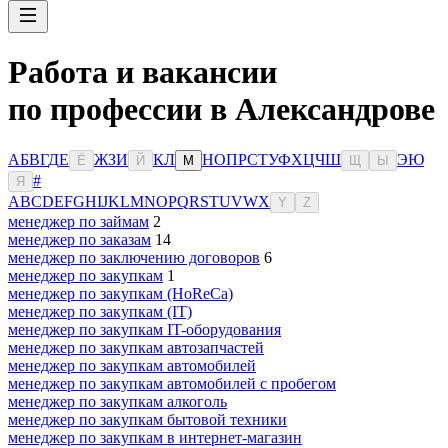
Работа и вакансии
по профессии в Александрове
А
Б
В
Г
Д
Е
Ж
З
И
К
Л
Н
О
П
Р
С
Т
У
Ф
Х
Ц
Ч
Ш
Э
Ю
Ё
Й
М
Щ
Ы
#
Я
A
B
C
D
E
F
G
H
I
J
K
L
M
N
O
P
Q
R
S
T
U
V
W
X
Y
Z
менеджер по займам
2
менеджер по заказам
14
менеджер по заключению договоров
6
менеджер по закупкам
1
менеджер по закупкам (HoReCa)
менеджер по закупкам (IT)
менеджер по закупкам IT-оборудования
менеджер по закупкам автозапчастей
менеджер по закупкам автомобилей
менеджер по закупкам автомобилей с пробегом
менеджер по закупкам алкоголь
менеджер по закупкам бытовой техники
менеджер по закупкам в интернет-магазин