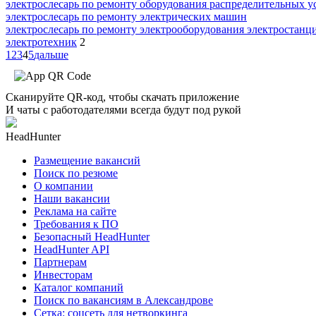
электрослесарь по ремонту оборудования распределительных у
электрослесарь по ремонту электрических машин
электрослесарь по ремонту электрооборудования электростанц
электротехник
2
1
2
3
4
5
дальше
Сканируйте QR-код, чтобы скачать приложение
И чаты с работодателями всегда будут под рукой
HeadHunter
Размещение вакансий
Поиск по резюме
О компании
Наши вакансии
Реклама на сайте
Требования к ПО
Безопасный HeadHunter
HeadHunter API
Партнерам
Инвесторам
Каталог компаний
Поиск по вакансиям в Александрове
Сетка: соцсеть для нетворкинга