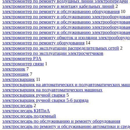
электромонтер по ремонту воздушных линий электропередачи
электромонтер по ремонту и монтажу кабельных линий
2
электромонтер по ремонту и обслуживанию оборудования
10
электромонтер по ремонту и обслуживанию электрооборудова
электромонтер по ремонту и обслуживанию электрооборудован
электромонтер по ремонту и обслуживанию электрооборудовани
электромонтер по ремонту и обслуживанию электрооборудовани
электромонтер по ремонту обмоток и изоляции электрооборуд
электромонтер по ремонту оборудования
14
электромонтер по эксплуатации распределительных сетей
2
электромонтер по эксплуатации электросчетчиков
электромонтер РЗА
электромонтер связи
1
электроник
7
электронщик
7
электросварщик
11
электросварщик на автоматических и полуавтоматических ма
электросварщик на полуавтоматических машинах
электросварщик ручной сварки
5
электросварщик ручной сварки 5-6 разряда
электрослесарь
2
электрослесарь КИПиА
электрослесарь подземный
электрослесарь по обслуживанию и ремонту оборудования
электрослесарь по ремонту и обслуживанию автоматики и сред