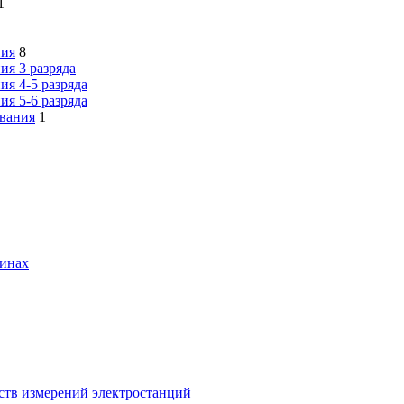
1
ния
8
ия 3 разряда
я 4-5 разряда
я 5-6 разряда
ования
1
шинах
ств измерений электростанций