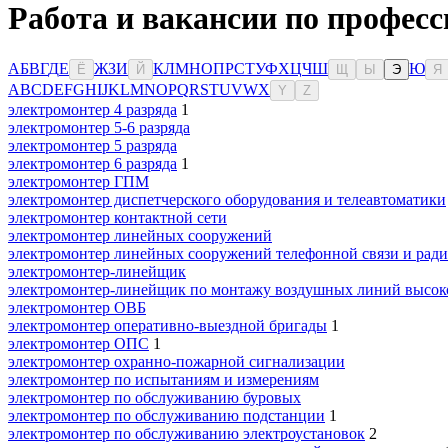
Работа и вакансии по професс
А
Б
В
Г
Д
Е
Ж
З
И
К
Л
М
Н
О
П
Р
С
Т
У
Ф
Х
Ц
Ч
Ш
Ю
Ё
Й
Щ
Ы
Э
Я
A
B
C
D
E
F
G
H
I
J
K
L
M
N
O
P
Q
R
S
T
U
V
W
X
Y
Z
электромонтер 4 разряда
1
электромонтер 5-6 разряда
электромонтер 5 разряда
электромонтер 6 разряда
1
электромонтер ГПМ
электромонтер диспетчерского оборудования и телеавтоматики
электромонтер контактной сети
электромонтер линейных сооружений
электромонтер линейных сооружений телефонной связи и рад
электромонтер-линейщик
электромонтер-линейщик по монтажу воздушных линий высоко
электромонтер ОВБ
электромонтер оперативно-выездной бригады
1
электромонтер ОПС
1
электромонтер охранно-пожарной сигнализации
электромонтер по испытаниям и измерениям
электромонтер по обслуживанию буровых
электромонтер по обслуживанию подстанции
1
электромонтер по обслуживанию электроустановок
2