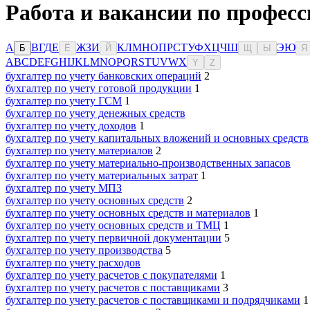
Работа и вакансии по професс
А
В
Г
Д
Е
Ж
З
И
К
Л
М
Н
О
П
Р
С
Т
У
Ф
Х
Ц
Ч
Ш
Э
Ю
Б
Ё
Й
Щ
Ы
Я
A
B
C
D
E
F
G
H
I
J
K
L
M
N
O
P
Q
R
S
T
U
V
W
X
Y
Z
бухгалтер по учету банковских операций
2
бухгалтер по учету готовой продукции
1
бухгалтер по учету ГСМ
1
бухгалтер по учету денежных средств
бухгалтер по учету доходов
1
бухгалтер по учету капитальных вложений и основных средств
бухгалтер по учету материалов
2
бухгалтер по учету материально-производственных запасов
бухгалтер по учету материальных затрат
1
бухгалтер по учету МПЗ
бухгалтер по учету основных средств
2
бухгалтер по учету основных средств и материалов
1
бухгалтер по учету основных средств и ТМЦ
1
бухгалтер по учету первичной документации
5
бухгалтер по учету производства
5
бухгалтер по учету расходов
бухгалтер по учету расчетов с покупателями
1
бухгалтер по учету расчетов с поставщиками
3
бухгалтер по учету расчетов с поставщиками и подрядчиками
1