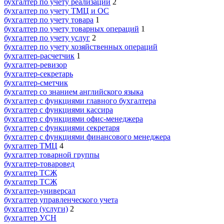
бухгалтер по учету реализации
2
бухгалтер по учету ТМЦ и ОС
бухгалтер по учету товара
1
бухгалтер по учету товарных операций
1
бухгалтер по учету услуг
2
бухгалтер по учету хозяйственных операций
бухгалтер-расчетчик
1
бухгалтер-ревизор
бухгалтер-секретарь
бухгалтер-сметчик
бухгалтер со знанием английского языка
бухгалтер с функциями главного бухгалтера
бухгалтер с функциями кассира
бухгалтер с функциями офис-менеджера
бухгалтер с функциями секретаря
бухгалтер с функциями финансового менеджера
бухгалтер ТМЦ
4
бухгалтер товарной группы
бухгалтер-товаровед
бухгалтер ТСЖ
бухгалтер ТСЖ
бухгалтер-универсал
бухгалтер управленческого учета
бухгалтер (услуги)
2
бухгалтер УСН