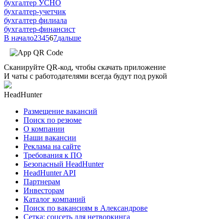
бухгалтер УСНО
бухгалтер-учетчик
бухгалтер филиала
бухгалтер-финансист
В начало
2
3
4
5
6
7
дальше
Сканируйте QR-код, чтобы скачать приложение
И чаты с работодателями всегда будут под рукой
HeadHunter
Размещение вакансий
Поиск по резюме
О компании
Наши вакансии
Реклама на сайте
Требования к ПО
Безопасный HeadHunter
HeadHunter API
Партнерам
Инвесторам
Каталог компаний
Поиск по вакансиям в Александрове
Сетка: соцсеть для нетворкинга