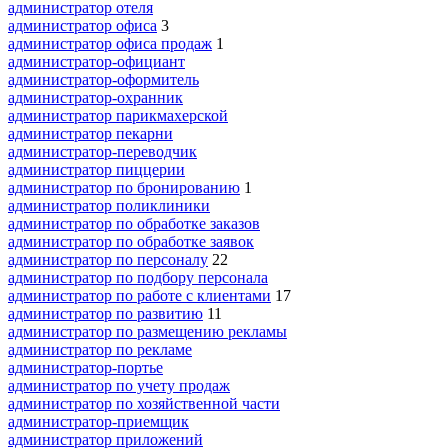
администратор отеля
администратор офиса
3
администратор офиса продаж
1
администратор-официант
администратор-оформитель
администратор-охранник
администратор парикмахерской
администратор пекарни
администратор-переводчик
администратор пиццерии
администратор по бронированию
1
администратор поликлиники
администратор по обработке заказов
администратор по обработке заявок
администратор по персоналу
22
администратор по подбору персонала
администратор по работе с клиентами
17
администратор по развитию
11
администратор по размещению рекламы
администратор по рекламе
администратор-портье
администратор по учету продаж
администратор по хозяйственной части
администратор-приемщик
администратор приложений