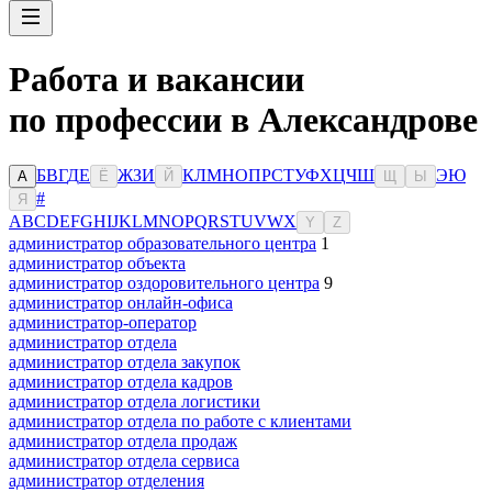
Работа и вакансии
по профессии в Александрове
Б
В
Г
Д
Е
Ж
З
И
К
Л
М
Н
О
П
Р
С
Т
У
Ф
Х
Ц
Ч
Ш
Э
Ю
А
Ё
Й
Щ
Ы
#
Я
A
B
C
D
E
F
G
H
I
J
K
L
M
N
O
P
Q
R
S
T
U
V
W
X
Y
Z
администратор образовательного центра
1
администратор объекта
администратор оздоровительного центра
9
администратор онлайн-офиса
администратор-оператор
администратор отдела
администратор отдела закупок
администратор отдела кадров
администратор отдела логистики
администратор отдела по работе с клиентами
администратор отдела продаж
администратор отдела сервиса
администратор отделения