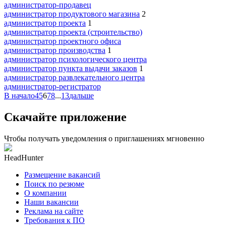
администратор-продавец
администратор продуктового магазина
2
администратор проекта
1
администратор проекта (строительство)
администратор проектного офиса
администратор производства
1
администратор психологического центра
администратор пункта выдачи заказов
1
администратор развлекательного центра
администратор-регистратор
В начало
4
5
6
7
8
...
13
дальше
Скачайте приложение
Чтобы получать уведомления о приглашениях мгновенно
HeadHunter
Размещение вакансий
Поиск по резюме
О компании
Наши вакансии
Реклама на сайте
Требования к ПО