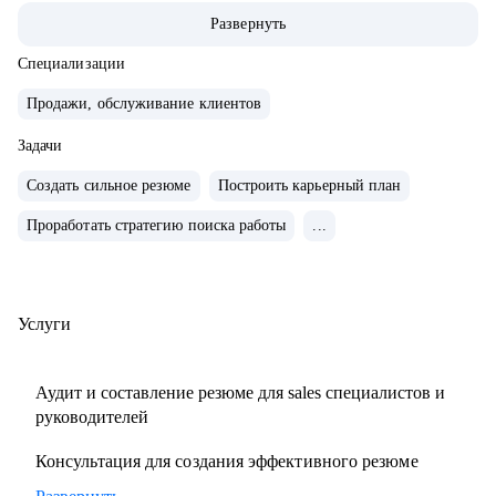
команды.
Развернуть
• Провел 500+ собеседований на позиции sales-менеджеров
и руководителей.
Специализации
• 2000+ проведенных собеседований
Продажи, обслуживание клиентов
• 500+ продающих резюме и сопроводительных писем
Задачи
• 300+ карьерных консультаций
Создать сильное резюме
Построить карьерный план
С чем помогу:
Проработать стратегию поиска работы
...
• Составить резюме и оцифровать ключевые достижения.
• Подготовиться к собеседованию с ЛПР.
• Проанализировать текущий карьерный трек и дать
рекомендации.
Услуги
• Сформировать/адаптировать карьерный трек для
достижения карьерной цели;.
Аудит и составление резюме для sales специалистов и
• Выстроить эффективное управление командой (прямой
руководителей
или функциональной);.
Консультация для создания эффективного резюме
• Подготовиться к полугодовому/ годовому ревью и
переговорам с руководителем.