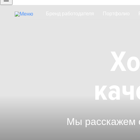
Бренд работодателя
Портфолио
Брендированная страница компан
Хо
кач
Мы расскажем 