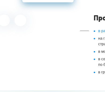
Пр
в р
на 
стр
в м
в с
по 
в г