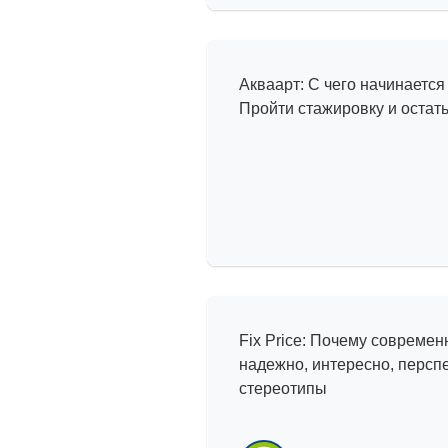
История успех
Акваарт: С чего начинается
Пройти стажировку и остат
Мифы и реаль
Fix Price: Почему совреме
надежно, интересно, перс
стереотипы