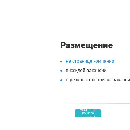
Размещение
на странице компании
в каждой вакансии
в результатах поиска ваканс
место для
вашего
4,9
проекта