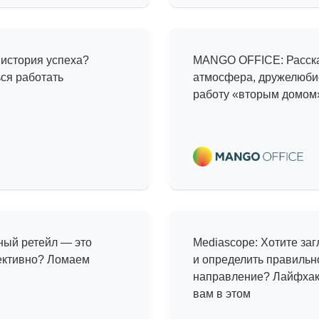
а
Прогулка по
 история успеха?
MANGO OFFICE: Расска
ься работать
атмосфера, дружелюби
работу «вторым домом
Интересные
ность
тренды, ин
нный ретейл — это
Mediascope: Хотите заг
пективно? Ломаем
и определить правильн
направление? Лайфхаки
вам в этом