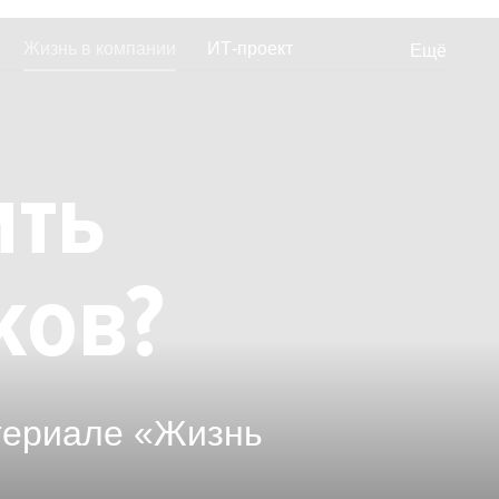
Жизнь в компании
ИТ-проект
Ещё
еты
Отзывы от сотрудников
ить
ков?
териале «Жизнь