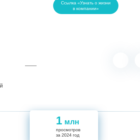
Ссылка «Узнать о жизни
в компании»
ий
1
млн
5,5
1
694
694
просмотров
14
за 2024 год