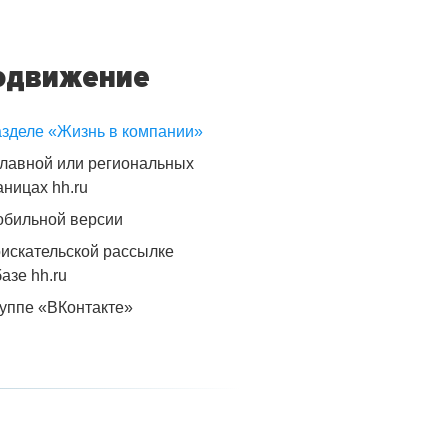
одвижение
азделе «Жизнь в компании»
главной или региональных
аницах hh.ru
обильной версии
оискательской рассылке
базе hh.ru
руппе «ВКонтакте»