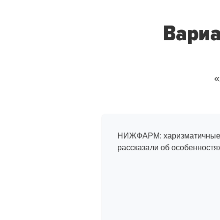
Вариа
«
Интервью
с сотрудникам
НИЖФАРМ: харизматичные 
рассказали об особенностя