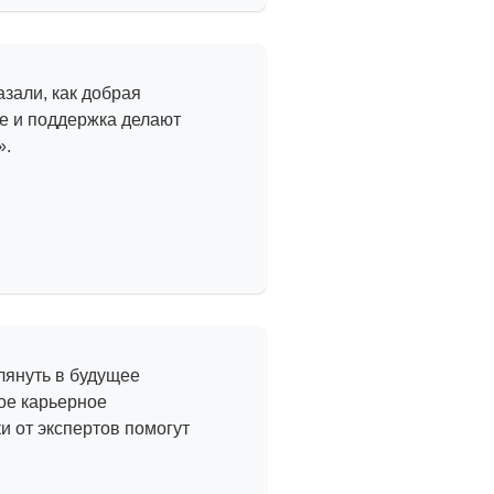
 офису
зали, как добрая
е и поддержка делают
».
 проекты —
сайты
лянуть в будущее
ое карьерное
 от экспертов помогут