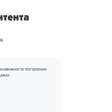
нтента
ов
з жизни
 возможности построения
дажах