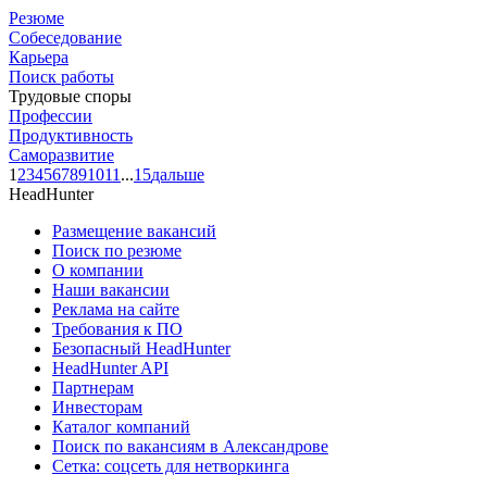
Резюме
Собеседование
Карьера
Поиск работы
Трудовые споры
Профессии
Продуктивность
Саморазвитие
1
2
3
4
5
6
7
8
9
10
11
...
15
дальше
HeadHunter
Размещение вакансий
Поиск по резюме
О компании
Наши вакансии
Реклама на сайте
Требования к ПО
Безопасный HeadHunter
HeadHunter API
Партнерам
Инвесторам
Каталог компаний
Поиск по вакансиям в Александрове
Сетка: соцсеть для нетворкинга