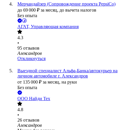
Мерчандайзер (Сопровождение проекта PepsiCo)
до
69 000
₽
за месяц,
до вычета налогов
Без опыта
АГАТ, Управляющая компания
4.3
•
95
отзывов
Александров
Откликнуться
Выездной специалист Альфа-Банка/автокурьер на
личном автомобиле г. Александров
от
135 000
₽
за месяц,
на руки
Без опыта
ООО
Найди Тех
4.8
•
26
отзывов
Александров