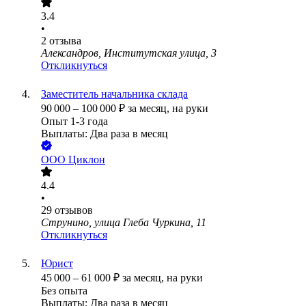
3.4
•
2
отзыва
Александров, Институтская улица, 3
Откликнуться
Заместитель начальника склада
90 000
–
100 000
₽
за месяц,
на руки
Опыт 1-3 года
Выплаты: Два раза в месяц
ООО
Циклон
4.4
•
29
отзывов
Струнино, улица Глеба Чуркина, 11
Откликнуться
Юрист
45 000
–
61 000
₽
за месяц,
на руки
Без опыта
Выплаты: Два раза в месяц