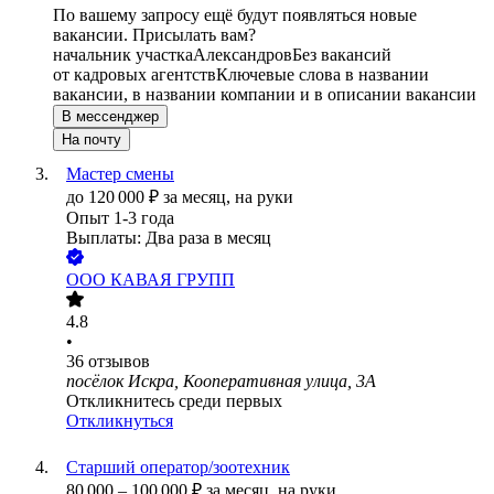
По вашему запросу ещё будут появляться новые
вакансии. Присылать вам?
начальник участка
Александров
Без вакансий
от кадровых агентств
Ключевые слова в названии
вакансии, в названии компании и в описании вакансии
В мессенджер
На почту
Мастер смены
до
120 000
₽
за месяц,
на руки
Опыт 1-3 года
Выплаты: Два раза в месяц
ООО
КАВАЯ ГРУПП
4.8
•
36
отзывов
посёлок Искра, Кооперативная улица, 3А
Откликнитесь среди первых
Откликнуться
Старший оператор/зоотехник
80 000
–
100 000
₽
за месяц,
на руки