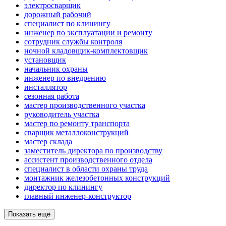
электросварщик
дорожный рабочий
специалист по клинингу
инженер по эксплуатации и ремонту
сотрудник службы контроля
ночной кладовщик-комплектовщик
установщик
начальник охраны
инженер по внедрению
инсталлятор
сезонная работа
мастер производственного участка
руководитель участка
мастер по ремонту транспорта
сварщик металлоконструкций
мастер склада
заместитель директора по производству
ассистент производственного отдела
специалист в области охраны труда
монтажник железобетонных конструкций
директор по клинингу
главный инженер-конструктор
Показать ещё