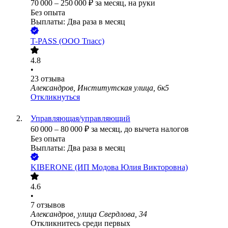
70 000
–
250 000
₽
за месяц,
на руки
Без опыта
Выплаты: Два раза в месяц
T-PASS (ООО Тпасс)
4.8
•
23
отзыва
Александров, Институтская улица, 6к5
Откликнуться
Управляющая/управляющий
60 000
–
80 000
₽
за месяц,
до вычета налогов
Без опыта
Выплаты: Два раза в месяц
KIBERONE (ИП Модова Юлия Викторовна)
4.6
•
7
отзывов
Александров, улица Свердлова, 34
Откликнитесь среди первых