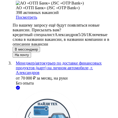
АО «ОТП Банк» (JSC «OTP Bank»)
398
активных вакансий
Посмотреть
По вашему запросу ещё будут появляться новые
вакансии. Присылать вам?
кредитный специалист
Александров
5/2
6/1
Ключевые
слова в названии вакансии, в названии компании и в
описании вакансии
В мессенджер
На почту
Менеджер/автокурьер по доставке финансовых
продуктов (карт) на личном автомобиле, г.
Александров
от
70 000
₽
за месяц,
на руки
Без опыта