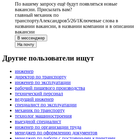
По вашему запросу ещё будут появляться новые
вакансии. Присылать вам?
главный механик по
транспорту
Александров
5/2
6/1
Ключевые слова в
названии вакансии, в названии компании и в описании
вакансии
В мессенджер
На почту
Другие пользователи ищут
инженер
директор по транспорту
инженер по эксплуатации
рабочий пищевого производства
технический персонал
ведущий инженер
специалист по эксплуатации
механик по транспорту
технолог машиностроения
выездной специалист
инженер по организации труда
менеджер по оформлению документов
менеджер по работе с постоянными клиентами