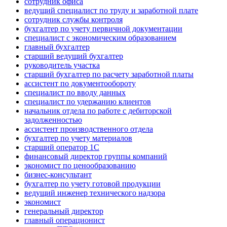
сотрудник офиса
ведущий специалист по труду и заработной плате
сотрудник службы контроля
бухгалтер по учету первичной документации
специалист с экономическим образованием
главный бухгалтер
старший ведущий бухгалтер
руководитель участка
старший бухгалтер по расчету заработной платы
ассистент по документообороту
специалист по вводу данных
специалист по удержанию клиентов
начальник отдела по работе с дебиторской
задолженностью
ассистент производственного отдела
бухгалтер по учету материалов
старший оператор 1С
финансовый директор группы компаний
экономист по ценообразованию
бизнес-консультант
бухгалтер по учету готовой продукции
ведущий инженер технического надзора
экономист
генеральный директор
главный операционист