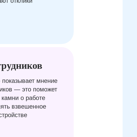
ают отклики
трудников
 показывает мнение
иков — это поможет
 камни о работе
нять взвешенное
стройстве