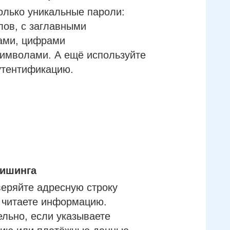
олько уникальные пароли:
лов, с заглавными
ами, цифрами
имволами. А ещё используйте
утентификацию.
фишинга
еряйте адресную строку
м читаете информацию.
льно, если указываете