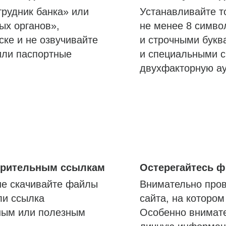
трудник банка» или
Устанавливайте т
ых органов»,
не менее 8 симво
ске и не озвучивайте
и строчными букв
или паспортные
и специальными с
двухфакторную а
озрительным ссылкам
Остерегайтесь 
не скачивайте файлы
Внимательно пров
ли ссылка
сайта, на которо
ным или полезным
Особенно внимате