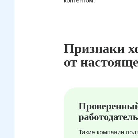
контентом.
Признаки х
от настояще
Проверенны
работодатель
Такие компании под