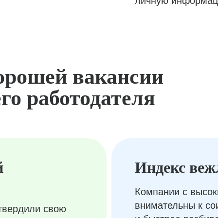
личную информац
орошей вакансии
го работодателя
й
Индекс веж
Компании с высок
внимательны к с
твердили свою