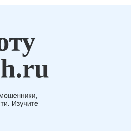
оту
h.ru
-мошенники,
ти. Изучите