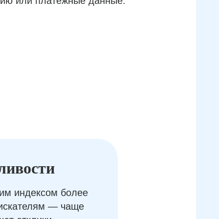
ию или платёжные данные.
ливости
им индексом более
оискателям — чаще