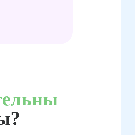
тельны
ты?