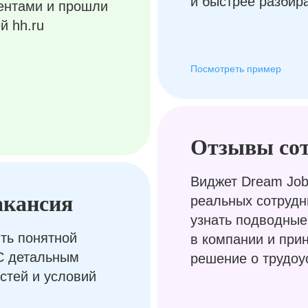
и быстрее разбир
ентами и прошли
й hh.ru
Посмотреть пример
Отзывы со
Виджет Dream Job
акансия
реальных сотрудн
узнать подводные
ть понятной
в компании и при
С детальным
решение о трудоу
стей и условий