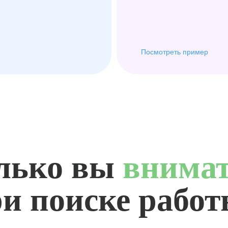
Посмотреть пример
лько вы
внима
и поиске рабо