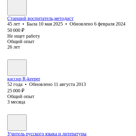
Старший воспитатель,методист
45
лет
•
Была
10 мая 2025
•
Обновлено
6 февраля 2024
50 000
₽
Не ищет работу
Общий опыт
26
лет
кассир R-keeper
52
года
•
Обновлено
11 августа 2013
25 000
₽
Общий опыт
3
месяца
Учитель русского языка и литературы