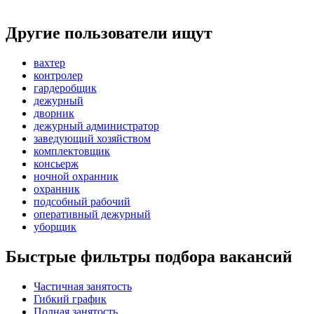
Другие пользователи ищут
вахтер
контролер
гардеробщик
дежурный
дворник
дежурный администратор
заведующий хозяйством
комплектовщик
консьерж
ночной охранник
охранник
подсобный рабочий
оперативный дежурный
уборщик
Быстрые фильтры подбора вакансий
Частичная занятость
Гибкий график
Полная занятость