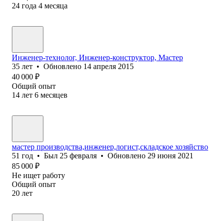
24
года
4
месяца
Инженер-технолог, Инженер-конструктор, Мастер
35
лет
•
Обновлено
14 апреля 2015
40 000
₽
Общий опыт
14
лет
6
месяцев
мастер производства,инженер,логист,складское хозяйство
51
год
•
Был
25 февраля
•
Обновлено
29 июня 2021
85 000
₽
Не ищет работу
Общий опыт
20
лет