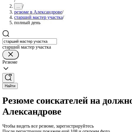
/
/
...
резюме в Александрове
/
старший мастер участка
/
полный день
старший мастер участка
Резюме
Найти
Резюме соискателей на должно
Александрове
Чтобы видеть все резюме, зарегистрируйтесь
После регистрации покажем ещё 108 и откроем фото