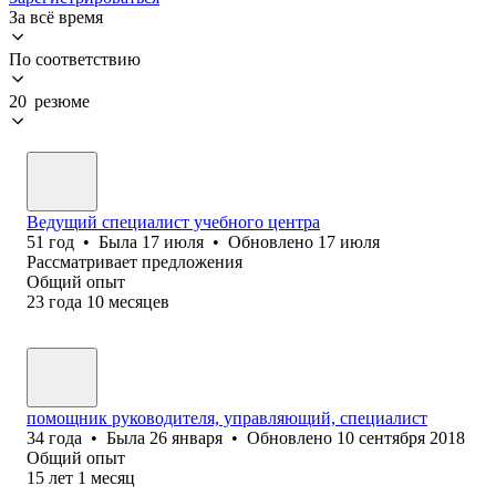
За всё время
По соответствию
20 резюме
Ведущий специалист учебного центра
51
год
•
Была
17 июля
•
Обновлено
17 июля
Рассматривает предложения
Общий опыт
23
года
10
месяцев
помощник руководителя, управляющий, специалист
34
года
•
Была
26 января
•
Обновлено
10 сентября 2018
Общий опыт
15
лет
1
месяц