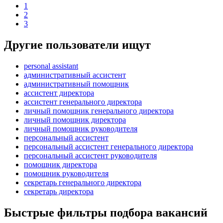
1
2
3
Другие пользователи ищут
personal assistant
административный ассистент
административный помощник
ассистент директора
ассистент генерального директора
личный помощник генерального директора
личный помощник директора
личный помощник руководителя
персональный ассистент
персональный ассистент генерального директора
персональный ассистент руководителя
помощник директора
помощник руководителя
секретарь генерального директора
секретарь директора
Быстрые фильтры подбора вакансий