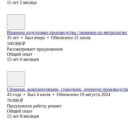
11
лет
2
месяца
Инженер подготовке производства / инженер по метрологии
35
лет
•
Был
вчера
•
Обновлено
21 июля
100 000
₽
Рассматривает предложения
Общий опыт
15
лет
6
месяцев
Сборщик, комплектовщик, станочник, оператор производст
43
года
•
Был
4 июля
•
Обновлено
19 августа 2024
70 000
₽
Предложили работу, решает
Общий опыт
15
лет
8
месяцев