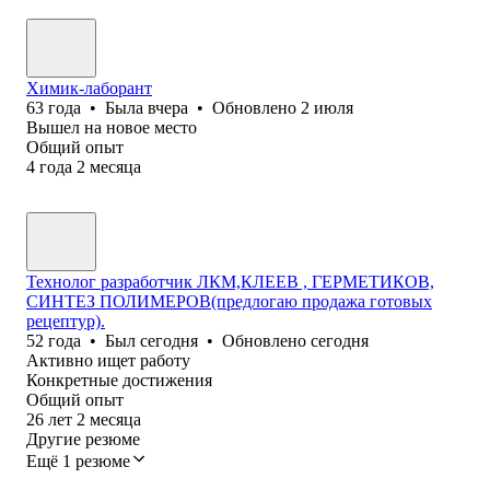
Химик-лаборант
63
года
•
Была
вчера
•
Обновлено
2 июля
Вышел на новое место
Общий опыт
4
года
2
месяца
Технолог разработчик ЛКМ,КЛЕЕВ , ГЕРМЕТИКОВ,
СИНТЕЗ ПОЛИМЕРОВ(предлогаю продажа готовых
рецептур).
52
года
•
Был
сегодня
•
Обновлено
сегодня
Активно ищет работу
Конкретные достижения
Общий опыт
26
лет
2
месяца
Другие резюме
Ещё 1 резюме