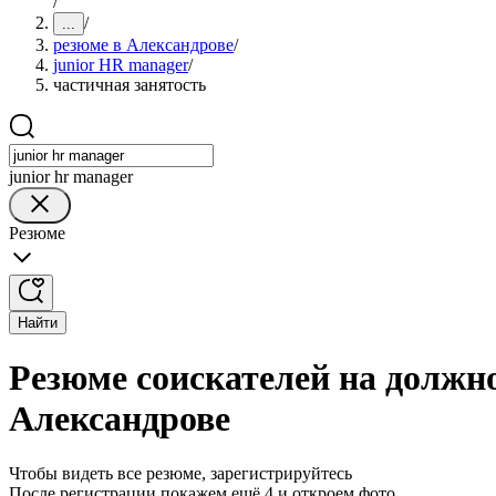
/
/
...
резюме в Александрове
/
junior HR manager
/
частичная занятость
junior hr manager
Резюме
Найти
Резюме соискателей на должно
Александрове
Чтобы видеть все резюме, зарегистрируйтесь
После регистрации покажем ещё 4 и откроем фото