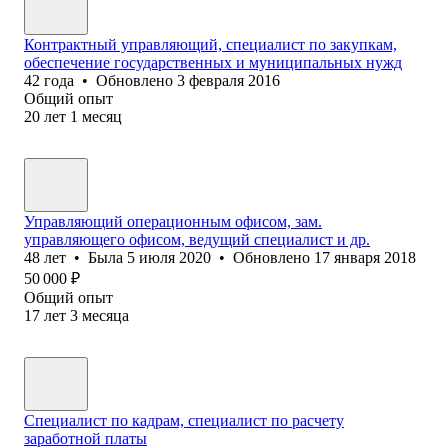
Контрактный управляющий, специалист по закупкам,
обеспечение государственных и муниципальных нужд
42
года
•
Обновлено
3 февраля 2016
Общий опыт
20
лет
1
месяц
Управляющий операционным офисом, зам.
управляющего офисом, ведущий специалист и др.
48
лет
•
Была
5 июля 2020
•
Обновлено
17 января 2018
50 000
₽
Общий опыт
17
лет
3
месяца
Специалист по кадрам, специалист по расчету
заработной платы