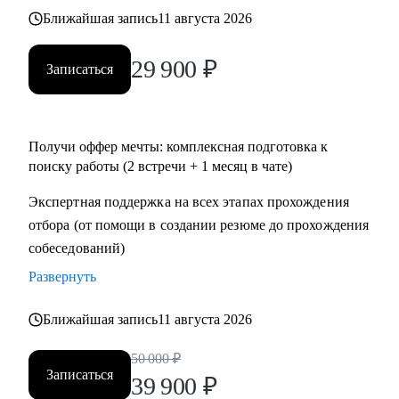
• Тем, кто хочет перейти в IT и аналитику из смежной
Ближайшая запись
11 августа 2026
сферы;
• Всем IT-специалистам, которые хотят релоцироваться в
29 900
₽
Записаться
Испанию и работать удаленно
Получи оффер мечты: комплексная подготовка к
поиску работы (2 встречи + 1 месяц в чате)
Экспертная поддержка на всех этапах прохождения
отбора (от помощи в создании резюме до прохождения
собеседований)
Развернуть
Ближайшая запись
11 августа 2026
50 000
₽
Записаться
39 900
₽