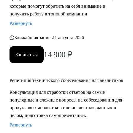
которые помогут обратить на себя внимание и
компетенций;
получить работу в топовой компании
• Получить практические советы по управлению командой;
• Сформировать свою стратегию профессионального роста;
Развернуть
• Найти удаленную работу и переехать жить к морю в
страну своей мечты;
Ближайшая запись
11 августа 2026
14 900
₽
Кому могу помочь:
Записаться
• Продуктовым аналитикам, аналитикам данных и продаж
уровня Senior, которые хотят вырасти в должности и
перейти в Team leader’ы или выстроить горизонтальный
Репетиция технического собеседования для аналитиков
трек развития;
• Junior и Middle Продуктовым аналитикам, аналитикам
Консультация для отработки ответов на самые
данных и продаж, которые хотят повысить свой грейд;
популярные и сложные вопросы на собеседования для
• Выпускникам и студентам, которые ищут свою первую
продуктовых аналитиков или аналитиков данных в
работу в аналитике;
целом, подготовка самопрезентации.
• Аналитикам, которые хотят перейти из стартапа в
Развернуть
корпорацию;