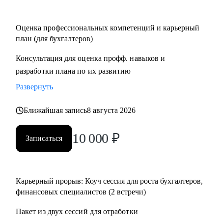
Кому могу помочь:
Оценка профессиональных компетенций и карьерный
• Финансовым директорам, желающим выйти на
план (для бухгалтеров)
качественно иной уровень дохода.
Консультация для оценка профф. навыков и
• Бухгалтерам, которые хотят вырасти до главбуха.
разработки плана по их развитию
• Главным бухгалтерам, которые "засиделись на одном
месте".
Развернуть
• Финансовым менеджерам, аналитикам, методологам и
налоговым консультантам.
Ближайшая запись
8 августа 2026
10 000
₽
Записаться
Карьерный прорыв: Коуч сессия для роста бухгалтеров,
финансовых специалистов (2 встречи)
Пакет из двух сессий для отработки