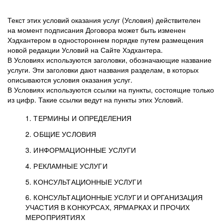
Текст этих условий оказания услуг (Условия) действителен
на момент подписания Договора может быть изменен
Хэдхантером в одностороннем порядке путем размещения
новой редакции Условий на Сайте Хэдхантера.
В Условиях используются заголовки, обозначающие название
услуги. Эти заголовки дают названия разделам, в которых
описываются условия оказания услуг.
В Условиях используются ссылки на пункты, состоящие только
из цифр. Такие ссылки ведут на пункты этих Условий.
1. ТЕРМИНЫ И ОПРЕДЕЛЕНИЯ
2. ОБЩИЕ УСЛОВИЯ
3. ИНФОРМАЦИОННЫЕ УСЛУГИ
1.1. Хэдхантер, или
Хэдхантер, ООО
4. РЕКЛАМНЫЕ УСЛУГИ
HeadHunter, или
«Хэдхантер», ИНН
2.1. Типы и статусы регистрации
5. КОНСУЛЬТАЦИОННЫЕ УСЛУГИ
Исполнитель
7718620740, адрес:
Типы регистрации
3.1. Предоставление доступа к базе данных
2.2. Активация услуг
6. КОНСУЛЬТАЦИОННЫЕ УСЛУГИ И ОРГАНИЗАЦИЯ
125047, г. Москва,
резюме с предложениями Соискателей
Описание и активация
УЧАСТИЯ В КОНКУРСАХ, ЯРМАРКАХ И ПРОЧИХ
2.1.1. Заказчику может быть присвоен один
4.0. Общие условия оказания рекламных услуг
внутригородская
о трудоустройстве с возможностью просмотра
МЕРОПРИЯТИЯХ
из Типов регистраций.
территория
4.0.1. Хэдхантер оказывает Заказчику услугу