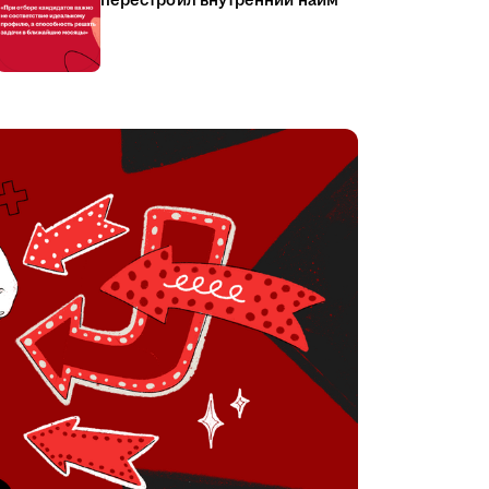
перестроил внутренний найм