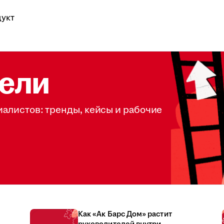
укт
ели
иалистов: тренды, кейсы и рабочие
Как «Ак Барс Дом» растит