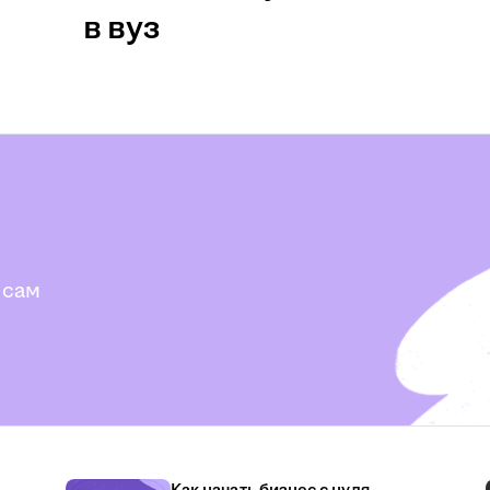
в вуз
 сам