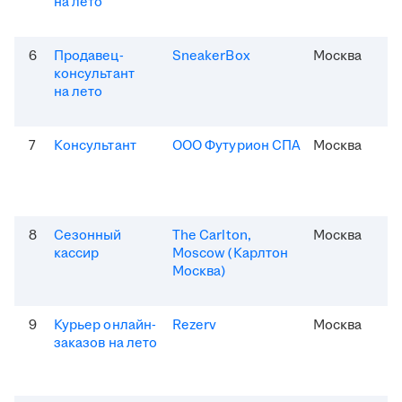
на лето
6
Продавец-
SneakerBox
Москва
консультант
на лето
7
Консультант
ООО Футурион СПА
Москва
8
Сезонный
The Carlton,
Москва
кассир
Moscow (Карлтон
Москва)
9
Курьер онлайн-
Rezerv
Москва
заказов на лето