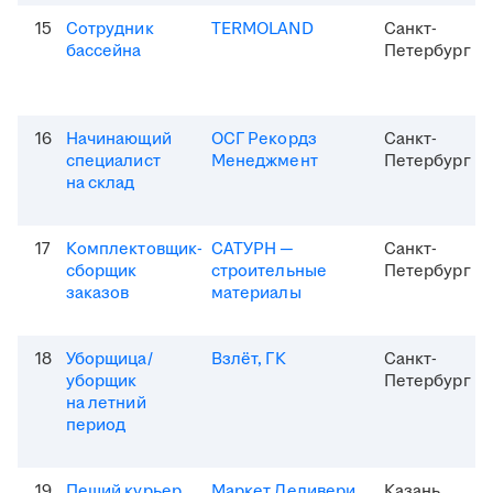
15
Сотрудник
TERMOLAND
Санкт-
бассейна
Петербург
16
Начинающий
ОСГ Рекордз
Санкт-
специалист
Менеджмент
Петербург
на склад
17
Комплектовщик-
САТУРН —
Санкт-
сборщик
строительные
Петербург
заказов
материалы
18
Уборщица/
Взлёт, ГК
Санкт-
уборщик
Петербург
на летний
период
19
Пеший курьер
Маркет Деливери
Казань