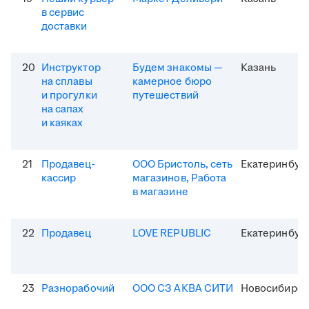
в сервис
доставки
20
Инструктор
Будем знакомы —
Казань
на сплавы
камерное бюро
и прогулки
путешествий
на сапах
и каяках
21
Продавец-
ООО Бристоль, сеть
Екатеринбур
кассир
магазинов, Работа
в магазине
22
Продавец
LOVE REPUBLIC
Екатеринбур
23
Разнорабочий
ООО СЗ АКВА СИТИ
Новосибирск