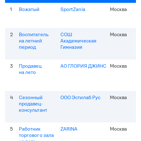
1
Вожатый
SportZania
Москва
2
Воспитатель
СОШ
Москва
на летний
Академическая
период
Гимназия
3
Продавец
АО ГЛОРИЯ ДЖИНС
Москва
на лето
4
Сезонный
ООО Эстилаб Рус
Москва
продавец-
консультант
5
Работник
ZARINA
Москва
торгового зала