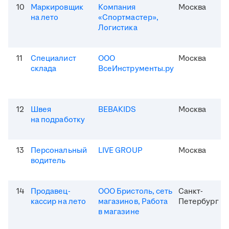
10
Маркировщик
Компания
Москва
на лето
«Спортмастер»,
Логистика
11
Специалист
ООО
Москва
склада
ВсеИнструменты.ру
12
Швея
BEBAKIDS
Москва
на подработку
13
Персональный
LIVE GROUP
Москва
водитель
14
Продавец-
ООО Бристоль, сеть
Санкт-
кассир на лето
магазинов, Работа
Петербург
в магазине