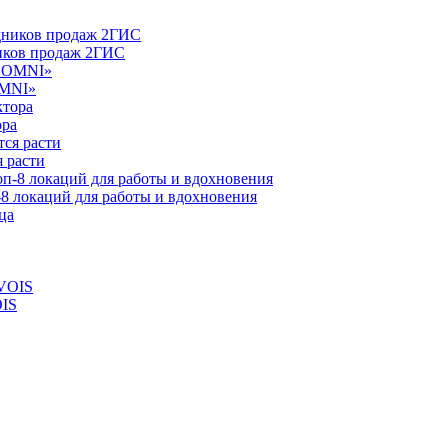
ников продаж 2ГИС
OMNI»
ора
 расти
-8 локаций для работы и вдохновения
OIS