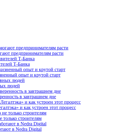
гают предпринимателям расти
ителей Т-Банка
зненный опыт и крутой старт
ных людей
ренность в завтрашнем дне
галтэка» и как устроен этот процесс
е только строителям
ают в Nedra Digital