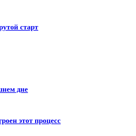
рутой старт
шнем дне
роен этот процесс