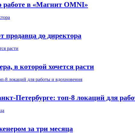
 о работе в «Магнит OMNI»
т продавца до директора
а, в которой хочется расти
нкт-Петербурге: топ-8 локаций для раб
енером за три месяца