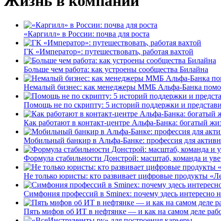
Жизнь в компании
«Каргилл» в России: почва для роста
ГК «Император»: путешествовать, работая вахтой
Больше чем работа: как устроены сообщества Билайна
Немалый бизнес: как менеджеры ММБ Альфа-Банка помо
Помощь не по скрипту: 5 историй поддержки и представ
Как работают в контакт-центре Альфа-Банка: богатый жи
Мобильный банкир в Альфа-Банке: профессия для актив
Формула стабильности Донстрой: масштаб, команда и уве
Не только юристы: кто развивает цифровые продукты «Ле
Симфония профессий в Sminex: почему здесь интересно н
Пять мифов об ИТ в нефтянке — и как на самом деле работ