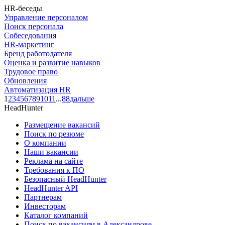
HR-беседы
Управление персоналом
Поиск персонала
Собеседования
HR-маркетинг
Бренд работодателя
Оценка и развитие навыков
Трудовое право
Обновления
Автоматизация HR
1
2
3
4
5
6
7
8
9
10
11
...
88
дальше
HeadHunter
Размещение вакансий
Поиск по резюме
О компании
Наши вакансии
Реклама на сайте
Требования к ПО
Безопасный HeadHunter
HeadHunter API
Партнерам
Инвесторам
Каталог компаний
Поиск по вакансиям в Александрове