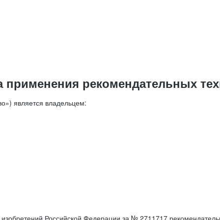
а применения рекомендательных тех
о») является владельцем:
е изобретений Российской Федерации за № 2711717 рекомендатель