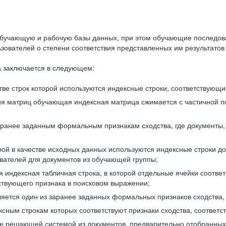
бучающую и рабочую базы данных, при этом обучающие последов
ователей о степени соответствия представленных им результатов 
 заключается в следующем:
ве строк которой используются индексные строки, соответствующ
ия матриц обучающая индексная матрица сжимается с частичной п
аранее заданным формальным признакам сходства, где документы,
ой в качестве исходных данных используются индексные строки д
ователей для документов из обучающей группы;
индексная табличная строка, в которой отдельные ячейки соответ
тствующего признака в поисковом выражении;
ляется один из заранее заданных формальных признаков сходства
ксным строкам которых соответствуют признаки сходства, соотве
е решающей системой из документов, предварительно отобранных 