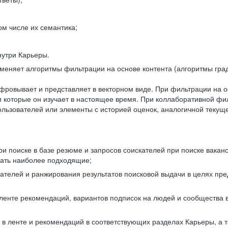
ом числе их семантика;
нутри Карьеры.
еняет алгоритмы фильтрации на основе контента (алгоритмы град
фровывает и представляет в векторном виде. При фильтрации на о
ли которые он изучает в настоящее время. При коллаборативной ф
льзователей или элементы с историей оценок, аналогичной текущ
и поиске в базе резюме и запросов соискателей при поиске вакан
рать наиболее подходящие;
одателей и ранжирования результатов поисковой выдачи в целях п
 ленте рекомендаций, вариантов подписок на людей и сообщества 
 в ленте и рекомендаций в соответствующих разделах Карьеры, а