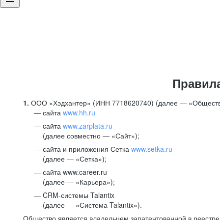
Правил
1.
ООО «Хэдхантер» (ИНН 7718620740) (далее — «Обществ
сайта
www.hh.ru
cайта
www.zarplata.ru
(далее совместно — «Сайт»);
сайта и приложения Сетка
www.setka.ru
(далее — «Сетка»);
сайта www.career.ru
(далее — «Карьера»);
CRM-системы Talantix
(далее — «Система Talantix»).
Общество является владельцем запатентованной в реестр