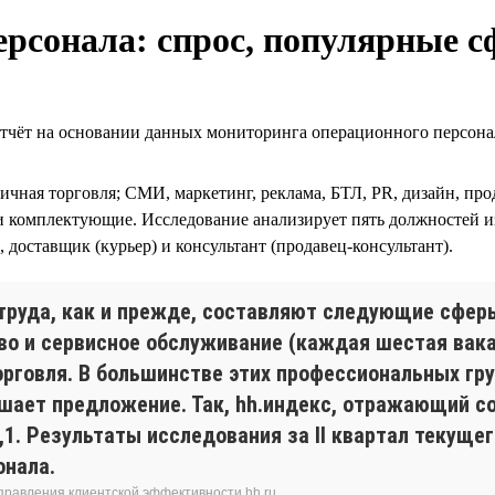
рсонала: спрос, популярные с
 на основании данных мониторинга операционного персонала 
ничная торговля; СМИ, маркетинг, реклама, БТЛ, PR, дизайн, пр
и комплектующие. Исследование анализирует пять должностей и
 доставщик (курьер) и консультант (продавец-консультант).
труда, как и прежде, составляют следующие сфер
во и сервисное обслуживание (каждая шестая вака
торговля. В большинстве этих профессиональных гр
ышает предложение. Так, hh.индекс, отражающий с
,1. Результаты исследования за II квартал текуще
онала.
аправления клиентской эффективности hh.ru