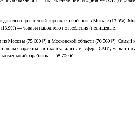
ое число вакансий — 18,4%. Меньше всего резюме (2,4%) и объя
едоточен в розничной торговле, особенно в Москве (13,5%), Мо
 (13,9%) — товары народного потребления (непищевые).
из Москвы (75 680 ₽) и Московской области (70 560 ₽). Самый
 остальных зарабатывают консультанты из сферы СМИ, маркетинг
 наименьший заработок — 58 700 ₽.