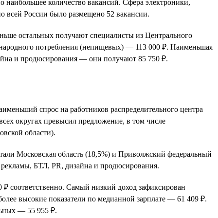
о наибольшее количество вакансий. Сфера электроники,
о всей России было размещено 52 вакансии.
Меньше остальных получают специалисты из Центрального
в народного потребления (непищевых) — 113 000 ₽. Наименьшая
зайна и продюсирования — они получают 85 750 ₽.
 Наименьший спрос на работников распределительного центра
всех округах превысил предложение, в том числе
овской области).
стали Московская область (18,5%) и Приволжский федеральный
 рекламы, БТЛ, PR, дизайна и продюсирования.
 ₽ соответственно. Самый низкий доход зафиксирован
более высокие показатели по медианной зарплате — 61 409 ₽.
ьных — 55 955 ₽.