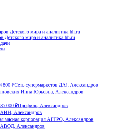
в Детского мира и аналитика hh.ru
ачи
4 800
₽
Сеть супермаркетов ДА!, Александров
новских Инна Юрьевна, Александров
о
85 000
₽
Профиль, Александров
ЙН, Александров
я мясная корпорация АГГРО, Александров
ВОД, Александров