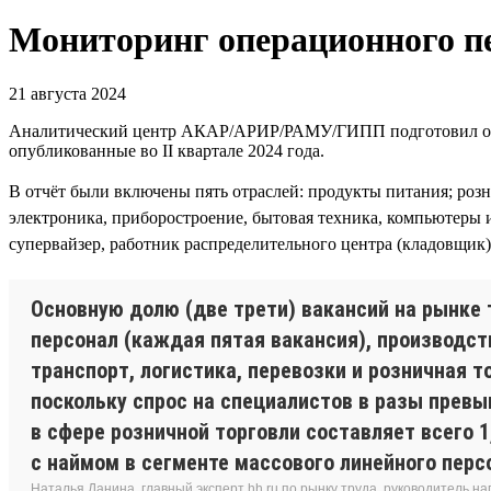
Мониторинг операционного пе
21 августа 2024
Аналитический центр АКАР/АРИР/РАМУ/ГИПП подготовил отчёт
опубликованные во II квартале 2024 года.
В отчёт были включены пять отраслей: продукты питания; роз
электроника, приборостроение, бытовая техника, компьютеры 
супервайзер, работник распределительного центра (кладовщик),
Основную долю (две трети) вакансий на рынке 
персонал (каждая пятая вакансия), производст
транспорт, логистика, перевозки и розничная 
поскольку спрос на специалистов в разы прев
в сфере розничной торговли составляет всего 1
с наймом в сегменте массового линейного перс
Наталья Данина, главный эксперт hh.ru по рынку труда, руководитель н