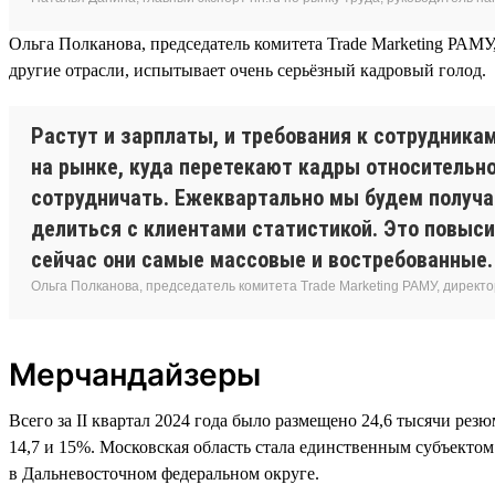
Ольга Полканова, председатель комитета Trade Marketing РАМУ,
другие отрасли, испытывает очень серьёзный кадровый голод.
Растут и зарплаты, и требования к сотрудника
на рынке, куда перетекают кадры относительно
сотрудничать. Ежеквартально мы будем получат
делиться с клиентами статистикой. Это повыси
сейчас они самые массовые и востребованные. 
Ольга Полканова, председатель комитета Trade Marketing РАМУ, директо
Мерчандайзеры
Всего за II квартал 2024 года было размещено 24,6 тысячи ре
14,7 и 15%. Московская область стала единственным субъекто
в Дальневосточном федеральном округе.