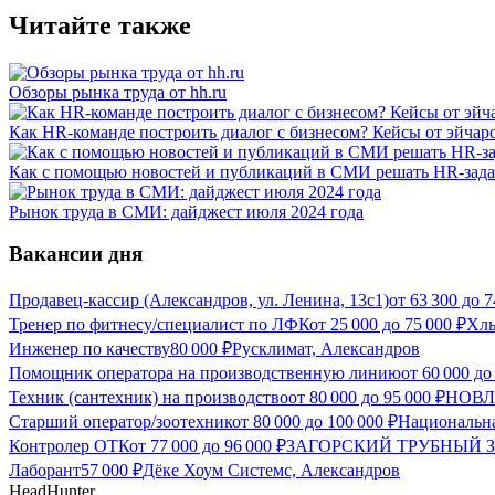
Читайте также
Обзоры рынка труда от hh.ru
Как HR-команде построить диалог с бизнесом? Кейсы от эйчаро
Как с помощью новостей и публикаций в СМИ решать HR-зад
Рынок труда в СМИ: дайджест июля 2024 года
Вакансии дня
Продавец-кассир (Александров, ул. Ленина, 13с1)
от
63 300
до
7
Тренер по фитнесу/специалист по ЛФК
от
25 000
до
75 000
₽
Хлы
Инженер по качеству
80 000
₽
Русклимат, Александров
Помощник оператора на производственную линию
от
60 000
д
Техник (сантехник) на производство
от
80 000
до
95 000
₽
НОВЛА
Старший оператор/зоотехник
от
80 000
до
100 000
₽
Национальна
Контролер ОТК
от
77 000
до
96 000
₽
ЗАГОРСКИЙ ТРУБНЫЙ ЗА
Лаборант
57 000
₽
Дёке Хоум Системс, Александров
HeadHunter