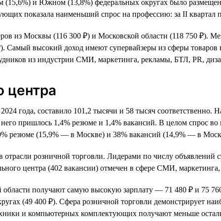
м (15,6%) и Южном (13,8%) федеральных округах было размещен
щих показала наименьший спрос на профессию: за II квартал п
ров из Москвы (116 300 ₽) и Московской области (118 750 ₽). 
7 ₽). Самый высокий доход имеют супервайзеры из сферы товаро
трудников из индустрии СМИ, маркетинга, рекламы, БТЛ, PR, ди
о центра
 2024 года, составило 101,2 тысячи и 58 тысяч соответственно.
него пришлось 1,4% резюме и 1,4% вакансий. В целом спрос во 
0% резюме (15,9% — в Москве) и 38% вакансий (14,9% — в Моск
в отрасли розничной торговли. Лидерами по числу объявлений 
ьного центра (402 вакансии) отмечен в сфере СМИ, маркетинга,
области получают самую высокую зарплату — 71 480 ₽ и 75 760
ругах (49 400 ₽). Сфера розничной торговли демонстрирует наи
техники и компьютерных комплектующих получают меньше остал