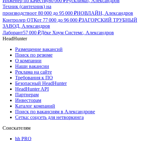
Инженер по качеству
80 000
₽
Русклимат, Александров
Техник (сантехник) на
производство
от
80 000
до
95 000
₽
НОВЛАЙН, Александров
Контролер ОТК
от
77 000
до
96 000
₽
ЗАГОРСКИЙ ТРУБНЫЙ
ЗАВОД, Александров
Лаборант
57 000
₽
Дёке Хоум Системс, Александров
HeadHunter
Размещение вакансий
Поиск по резюме
О компании
Наши вакансии
Реклама на сайте
Требования к ПО
Безопасный HeadHunter
HeadHunter API
Партнерам
Инвесторам
Каталог компаний
Поиск по вакансиям в Александрове
Сетка: соцсеть для нетворкинга
Соискателям
hh PRO