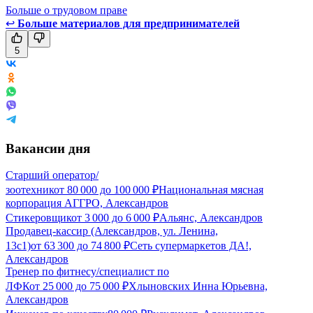
Больше о трудовом праве
↩
Больше материалов для предпринимателей
5
Вакансии дня
Старший оператор/
зоотехник
от
80 000
до
100 000
₽
Национальная мясная
корпорация АГГРО, Александров
Стикеровщик
от
3 000
до
6 000
₽
Альянс, Александров
Продавец-кассир (Александров, ул. Ленина,
13с1)
от
63 300
до
74 800
₽
Сеть супермаркетов ДА!,
Александров
Тренер по фитнесу/специалист по
ЛФК
от
25 000
до
75 000
₽
Хлыновских Инна Юрьевна,
Александров