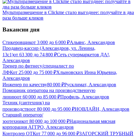
Мультиразмещение в Clickme стало выгоднее: получайте в два
раза больше кликов
Вакансии дня
Стикеровщик
от
3 000
до
6 000
₽
Альянс, Александров
Продавец-кассир (Александров, ул. Ленина,
13с1)
от
63 300
до
74 800
₽
Сеть супермаркетов ДА!,
Александров
Тренер по фитнесу/специалист по
ЛФК
от
25 000
до
75 000
₽
Хлыновских Инна Юрьевна,
Александров
Инженер по качеству
80 000
₽
Русклимат, Александров
Помощник оператора на производственную
линию
от
60 000
до
85 000
₽
Профиль, Александров
Техник (сантехник) на
производство
от
80 000
до
95 000
₽
НОВЛАЙН, Александров
Старший оператор/
зоотехник
от
80 000
до
100 000
₽
Национальная мясная
корпорация АГГРО, Александров
Контролер ОТК
от
77 000
до
96 000
₽
ЗАГОРСКИЙ ТРУБНЫЙ