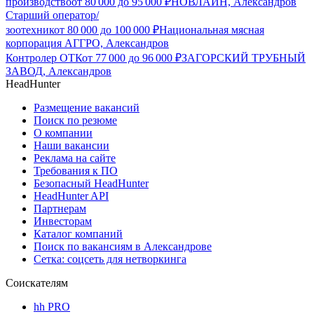
производство
от
80 000
до
95 000
₽
НОВЛАЙН, Александров
Старший оператор/
зоотехник
от
80 000
до
100 000
₽
Национальная мясная
корпорация АГГРО, Александров
Контролер ОТК
от
77 000
до
96 000
₽
ЗАГОРСКИЙ ТРУБНЫЙ
ЗАВОД, Александров
HeadHunter
Размещение вакансий
Поиск по резюме
О компании
Наши вакансии
Реклама на сайте
Требования к ПО
Безопасный HeadHunter
HeadHunter API
Партнерам
Инвесторам
Каталог компаний
Поиск по вакансиям в Александрове
Сетка: соцсеть для нетворкинга
Соискателям
hh PRO