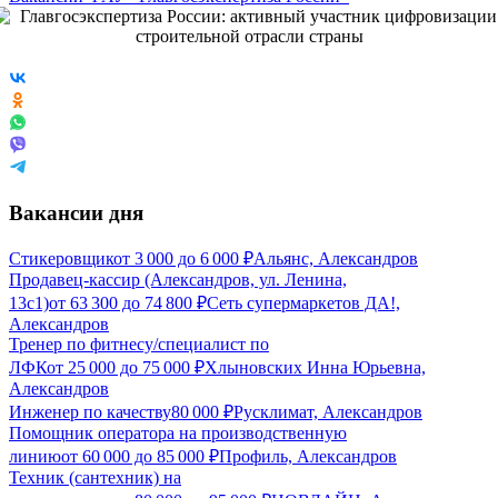
Вакансии дня
Стикеровщик
от
3 000
до
6 000
₽
Альянс, Александров
Продавец-кассир (Александров, ул. Ленина,
13с1)
от
63 300
до
74 800
₽
Сеть супермаркетов ДА!,
Александров
Тренер по фитнесу/специалист по
ЛФК
от
25 000
до
75 000
₽
Хлыновских Инна Юрьевна,
Александров
Инженер по качеству
80 000
₽
Русклимат, Александров
Помощник оператора на производственную
линию
от
60 000
до
85 000
₽
Профиль, Александров
Техник (сантехник) на