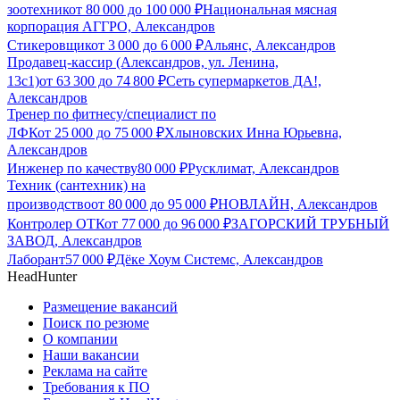
зоотехник
от
80 000
до
100 000
₽
Национальная мясная
корпорация АГГРО, Александров
Стикеровщик
от
3 000
до
6 000
₽
Альянс, Александров
Продавец-кассир (Александров, ул. Ленина,
13с1)
от
63 300
до
74 800
₽
Сеть супермаркетов ДА!,
Александров
Тренер по фитнесу/специалист по
ЛФК
от
25 000
до
75 000
₽
Хлыновских Инна Юрьевна,
Александров
Инженер по качеству
80 000
₽
Русклимат, Александров
Техник (сантехник) на
производство
от
80 000
до
95 000
₽
НОВЛАЙН, Александров
Контролер ОТК
от
77 000
до
96 000
₽
ЗАГОРСКИЙ ТРУБНЫЙ
ЗАВОД, Александров
Лаборант
57 000
₽
Дёке Хоум Системс, Александров
HeadHunter
Размещение вакансий
Поиск по резюме
О компании
Наши вакансии
Реклама на сайте
Требования к ПО