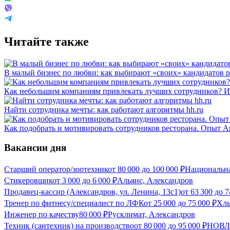
Читайте также
В малый бизнес по любви: как выбирают «своих» кандидатов 
Как небольшим компаниям привлекать лучших сотрудников? Ис
Найти сотрудника мечты: как работают алгоритмы hh.ru
Как подобрать и мотивировать сотрудников ресторана. Опыт 
Вакансии дня
Старший оператор/зоотехник
от
80 000
до
100 000
₽
Национальна
Стикеровщик
от
3 000
до
6 000
₽
Альянс, Александров
Продавец-кассир (Александров, ул. Ленина, 13с1)
от
63 300
до
7
Тренер по фитнесу/специалист по ЛФК
от
25 000
до
75 000
₽
Хлы
Инженер по качеству
80 000
₽
Русклимат, Александров
Техник (сантехник) на производство
от
80 000
до
95 000
₽
НОВЛА