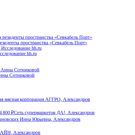
резиденты пространства «Севкабель Порт»
следование hh.ru
Анны Сотниковой
я мясная корпорация АГГРО, Александров
4 800
₽
Сеть супермаркетов ДА!, Александров
новских Инна Юрьевна, Александров
ЙН, Александров