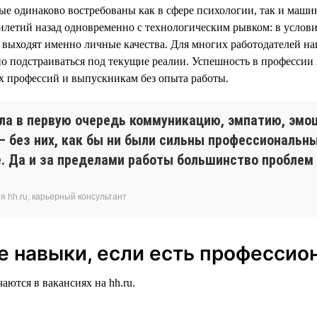
ые одинаково востребованы как в сфере психологии, так и маши
сятилетий назад одновременно с технологическим рывком: в усл
выходят именно личные качества. Для многих работодателей на
вно подстраиваться под текущие реалии. Успешность в профессии
х профессий и выпускникам без опыта работы.
ла в первую очередь коммуникацию, эмпатию, эмоц
без них, как бы ни были сильны профессиональны
е. Да и за пределами работы большинство проблем
 hh.ru, карьерный консультант
е навыки, если есть професси
аются в вакансиях на hh.ru.