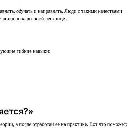
авлять, обучать и направлять. Люди с такими качествами
маются по карьерной лестнице.
едующие гибкие навыки:
няется?»
еории, а после отработай ее на практике. Вот что поможет: