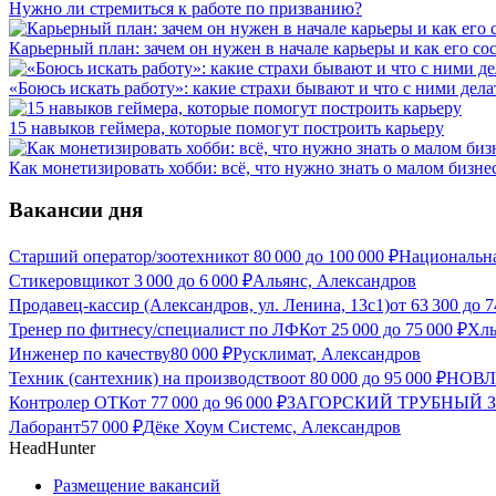
Нужно ли стремиться к работе по призванию?
Карьерный план: зачем он нужен в начале карьеры и как его со
«Боюсь искать работу»: какие страхи бывают и что с ними дела
15 навыков геймера, которые помогут построить карьеру
Как монетизировать хобби: всё, что нужно знать о малом бизне
Вакансии дня
Старший оператор/зоотехник
от
80 000
до
100 000
₽
Национальна
Стикеровщик
от
3 000
до
6 000
₽
Альянс, Александров
Продавец-кассир (Александров, ул. Ленина, 13с1)
от
63 300
до
7
Тренер по фитнесу/специалист по ЛФК
от
25 000
до
75 000
₽
Хлы
Инженер по качеству
80 000
₽
Русклимат, Александров
Техник (сантехник) на производство
от
80 000
до
95 000
₽
НОВЛА
Контролер ОТК
от
77 000
до
96 000
₽
ЗАГОРСКИЙ ТРУБНЫЙ ЗА
Лаборант
57 000
₽
Дёке Хоум Системс, Александров
HeadHunter
Размещение вакансий