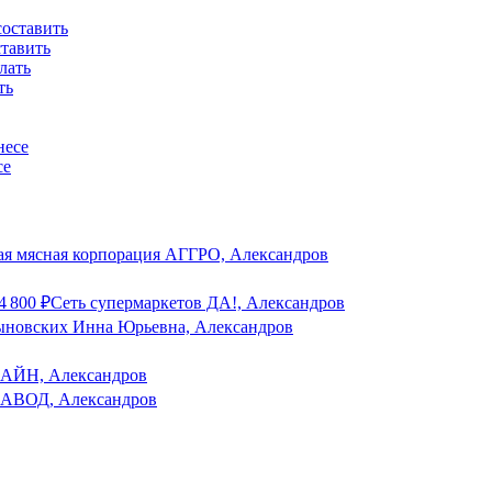
ставить
ть
се
я мясная корпорация АГГРО, Александров
4 800
₽
Сеть супермаркетов ДА!, Александров
новских Инна Юрьевна, Александров
ЙН, Александров
ВОД, Александров