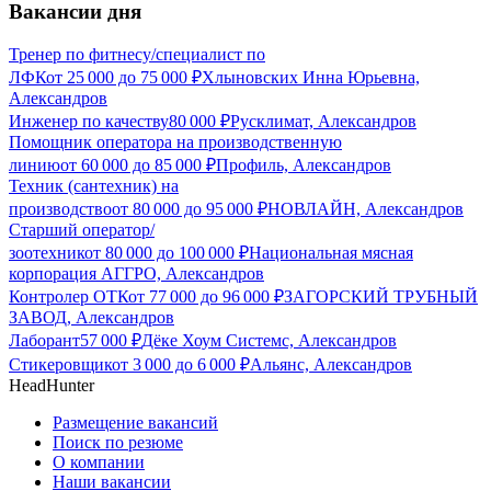
Вакансии дня
Тренер по фитнесу/специалист по
ЛФК
от
25 000
до
75 000
₽
Хлыновских Инна Юрьевна,
Александров
Инженер по качеству
80 000
₽
Русклимат, Александров
Помощник оператора на производственную
линию
от
60 000
до
85 000
₽
Профиль, Александров
Техник (сантехник) на
производство
от
80 000
до
95 000
₽
НОВЛАЙН, Александров
Старший оператор/
зоотехник
от
80 000
до
100 000
₽
Национальная мясная
корпорация АГГРО, Александров
Контролер ОТК
от
77 000
до
96 000
₽
ЗАГОРСКИЙ ТРУБНЫЙ
ЗАВОД, Александров
Лаборант
57 000
₽
Дёке Хоум Системс, Александров
Стикеровщик
от
3 000
до
6 000
₽
Альянс, Александров
HeadHunter
Размещение вакансий
Поиск по резюме
О компании
Наши вакансии